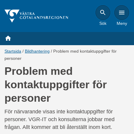
Sök
Meny
Länkstig,
Startsida
Bildhantering
Problem med kontaktuppgifter för
du
personer
är
Problem med
på
sidan
kontaktuppgifter för
Problem
med
personer
kontaktuppgifter
för
För närvarande visas inte kontaktuppgifter för
personer
personer. VGR-IT och konsulterna jobbar med
frågan. Allt kommer att bli återställt inom kort.