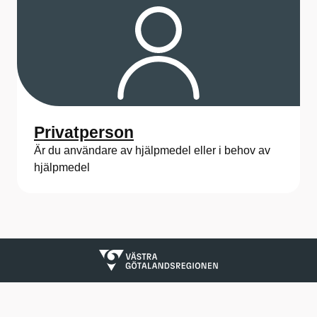
a
f
ö
r
L
Privatperson
e
Är du användare av hjälpmedel eller i behov av
v
hjälpmedel
e
r
a
n
t