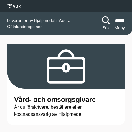
Leverantör av Hjälpmedel i Västra
Götalandsregionen
Sök
Meny
S
t
a
r
t
s
Vård- och omsorgsgivare
i
Är du förskrivare/ beställare eller
kostnadsansvarig av Hjälpmedel
d