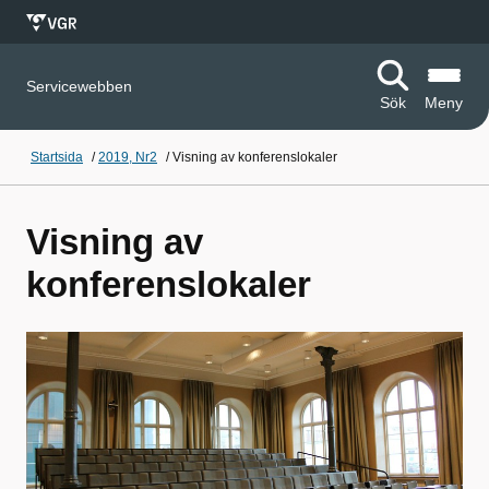
Servicewebben
Sök
Meny
Startsida
/
2019, Nr2
/
Visning av konferenslokaler
Visning av
konferenslokaler