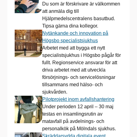
Du som är förskrivare är välkommen
att anmäla dig till
Hjälpmedelscentralens basutbud.
Tipsa gärna dina kollegor.
Nytänkande och innovation på
Högsbo specialistsjukhus
Arbetet med att bygga ett nytt
specialistsjukhus i Högsbo pågår för
fullt. Regionservice ansvarar för att
driva arbetet med att utveckla
försörjnings- och servicelösningar
tillsammans med hälso- och
sjukvården.
Pilotprojekt inom avfallshantering
Under perioden 12 april – 30 maj
testas en insamlingsrutin av
matavfall på avdelnings- och
personalkök på Mölndals sjukhus.
Skräddarsydda digitala event