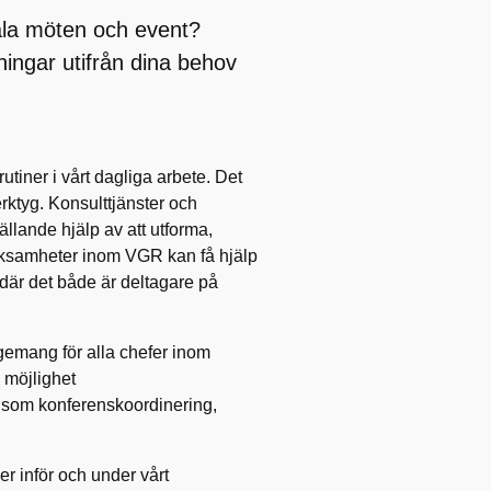
tala möten och event?
ingar utifrån dina behov
tiner i vårt
dagliga
arbete. Det
erktyg
.
Konsulttjänster
och
ällande hjälp av att utforma,
erksamheter inom VGR
kan få hjälp
 där det både är deltagare på
gemang för alla chefer inom
 möjlighet
å som
konferenskoordinering,
r inför och under vårt