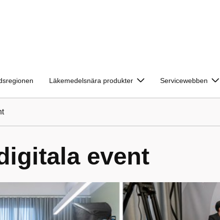
ndsregionen
Läkemedelsnära produkter
Servicewebben
nt
igitala event