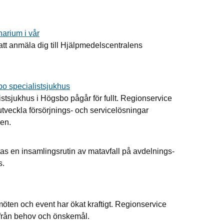
arium i vår
tt anmäla dig till Hjälpmedelscentralens
o specialistsjukhus
istsjukhus i Högsbo pågår för fullt. Regionservice
 utveckla försörjnings- och servicelösningar
en.
tas en insamlingsrutin av matavfall på avdelnings-
us.
 möten och event har ökat kraftigt. Regionservice
ifrån behov och önskemål.