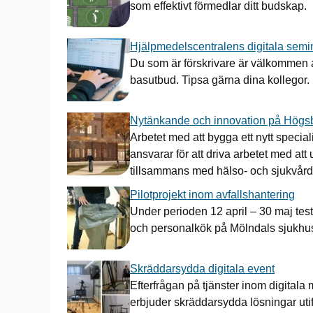
som effektivt förmedlar ditt budskap.
Hjälpmedelscentralens digitala semin
Du som är förskrivare är välkommen a
basutbud. Tipsa gärna dina kollegor.
Nytänkande och innovation på Högsb
Arbetet med att bygga ett nytt special
ansvarar för att driva arbetet med att
tillsammans med hälso- och sjukvård
Pilotprojekt inom avfallshantering
Under perioden 12 april – 30 maj tes
och personalkök på Mölndals sjukh
Skräddarsydda digitala event
Efterfrågan på tjänster inom digitala
erbjuder skräddarsydda lösningar ut