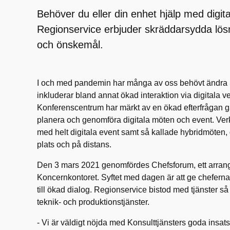
Behöver du eller din enhet hjälp med digi
Regionservice erbjuder skräddarsydda lösn
och önskemål.
I och med pandemin har många av oss behövt ändra ru
inkluderar bland annat ökad interaktion via digitala v
Konferenscentrum har märkt av
en ökad
efter
frågan g
planera och genomföra digitala möten och event. V
med helt digitala event samt så kallade hybridmöten,
plats och på distans.
Den 3 mars 2021 genomfördes Chefsfo
r
um, ett arran
Koncernkontoret.
Syftet med dagen är att ge cheferna
till
ökad
dialog.
Regionservice
bistod med tjänster s
teknik- och produktionstjänster.
- Vi är väldigt nöjda med
Konsulttjänster
s
goda insatse