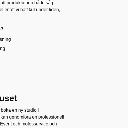
 att produktionen både såg
ler att vi haft kul under tiden,
er:
ssning
ing
huset
 boka en ny studio i
n kan genomföra
en professionell
 Event och mötesservice och