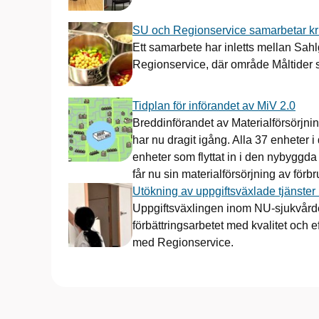
SU och Regionservice samarbetar kri
Ett samarbete har inletts mellan Sah
Regionservice, där område Måltider sk
Tidplan för införandet av MiV 2.0
Breddinförandet av Materialförsörjni
har nu dragit igång. Alla 37 enheter
enheter som flyttat in i den nybyggda
får nu sin materialförsörjning av förb
Utökning av uppgiftsväxlade tjänste
Uppgiftsväxlingen inom NU-sjukvården
förbättringsarbetet med kvalitet och ef
med Regionservice.