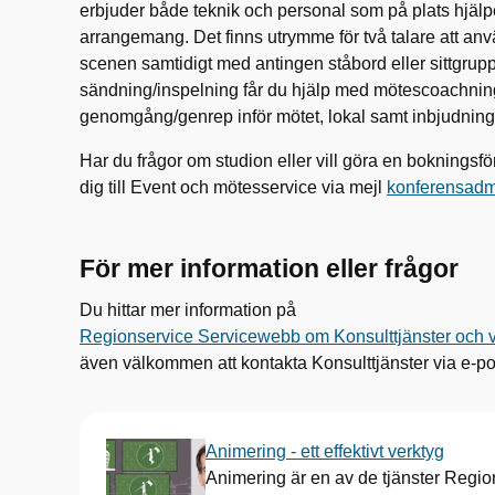
erbjuder både teknik och personal som
på plats
hjälp
arrangemang. Det finns
utrymme
för två talare
att an
scenen
samtidigt
med
antingen ståbord eller sittgrup
sändning/inspelning
får
du
h
jälp med mötescoachning,
genomgång/genrep inför mötet, lokal samt inbjudning o
Har du frågor om studion eller vill
göra en
bokning
sfö
dig till Event och mötesservice via mejl
konferensad
För mer information eller frågor
Du hittar mer information på
Regionservice Servicewebb om Konsulttjänster
och 
även välkommen att
kontakta
Konsulttjänster via e-po
Animering - ett effektivt verktyg
Animering är en av de tjänster Region