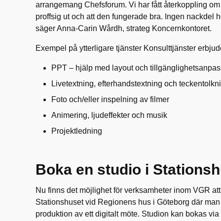
arrangemang Chefsforum. Vi har fått återkoppling om
proffsig ut och att den fungerade bra. Ingen nackdel hel
säger Anna-Carin Wårdh, strateg Koncernkontoret.
Exempel på ytterligare tjänster
Konsulttjänster
erbjud
PPT – hjälp med layout och tillgänglighetsanpa
Livetextning
,
efterhandstextning
och teckentolkn
Foto och/eller inspelning av filmer
Animering
, l
judeffekter
och
musik
Projektledning
Boka en studio i Stations
Nu finns det möjlighet för verksamheter inom VGR att
Stationshuset vid Regionens hus i Göteborg där ma
produktion av ett digitalt möte.
Studion
kan bokas via