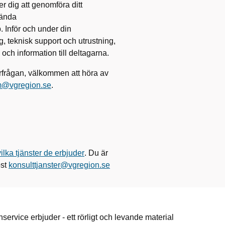
er dig att
genomföra ditt
vända
p.
Inför och under din
 teknisk support och utrustning,
ch information till deltagar
na.
rfrågan
, v
älkommen att höra av
m@vgregion.se
.
v
ilka tjänster d
e
erbjuder
.
Du
är
st
konsulttjanster@vgregion.se
service erbjuder - ett rörligt och levande material