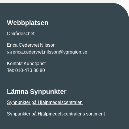
Webbplatsen
Områdeschef
Erica Cedervret Nilsson
erica.cedervret.nilsson@vgregion.se
Kontakt Kundtjänst:
Tel: 010-473 80 80
Lämna Synpunkter
Synpunkter på Hjälpmedelscentralen
Synpunkter på Hjälpmedelscentralens sortiment