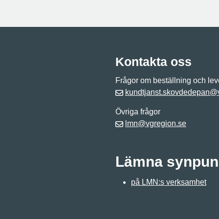
Kontakta oss
Frågor om beställning och le
kundtjanst.skovdedepan@v
Övriga frågor
lmn@vgregion.se
Lämna synpun
på LMN:s verksamhet