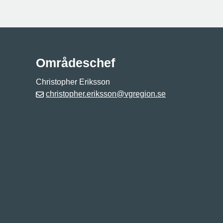
Områdeschef
Christopher Eriksson
christopher.eriksson@vgregion.se