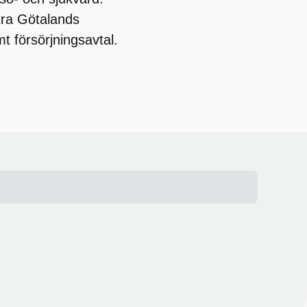
stra Götalands
mt försörjningsavtal.