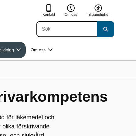
Kontakt
Om oss
Tillgänglighet
bildning
Om oss
krivarkompetens
öd för läkemedel och
 olika förskrivande
o- och sjukvård.