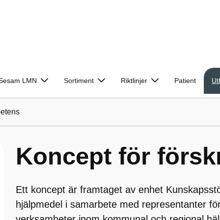
g/Sesam LMN
Sortiment
Riktlinjer
Patient
Ut
petens
Koncept för förs
Ett koncept är framtaget av enhet Kunskapsst
hjälpmedel i samarbete med representanter för
verksamheter inom kommunal och regional häls