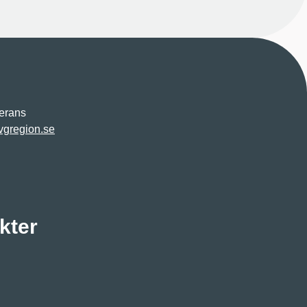
verans
gregion.se
kter