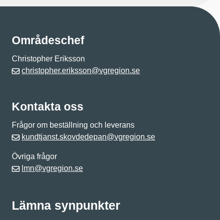
Områdeschef
Christopher Eriksson
christopher.eriksson@vgregion.se
Kontakta oss
Frågor om beställning och leverans
kundtjanst.skovdedepan@vgregion.se
Övriga frågor
lmn@vgregion.se
Lämna synpunkter