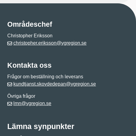
Områdeschef
Christopher Eriksson
christopher.eriksson@vgregion.se
Kontakta oss
Frågor om beställning och leverans
kundtjanst.skovdedepan@vgregion.se
Övriga frågor
lmn@vgregion.se
Lämna synpunkter