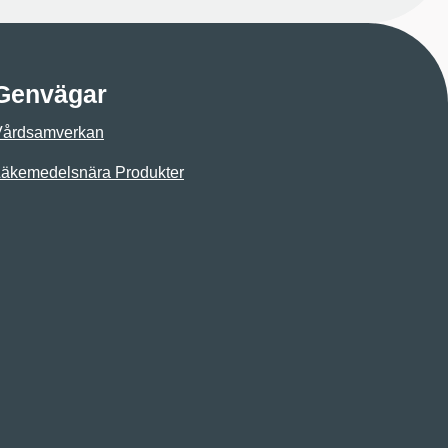
Genvägar
Vårdsamverkan
äkemedelsnära Produkter