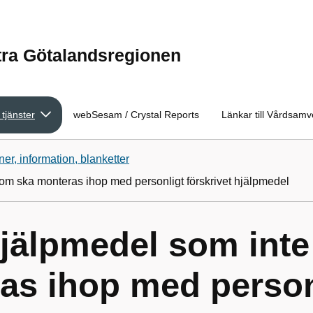
tra Götalandsregionen
 tjänster
webSesam / Crystal Reports
Länkar till Vårdsam
ner, information, blanketter
 som ska monteras ihop med personligt förskrivet hjälpmedel
jälpmedel som inte 
s ihop med personl