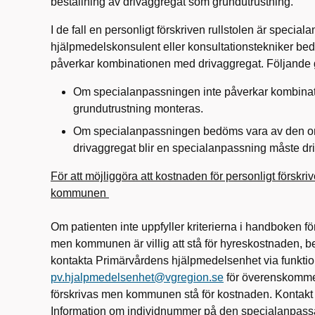
beställning av drivaggregat som grundutrustning.
I de fall en personligt förskriven rullstolen är speci
hjälpmedelskonsulent eller konsultationstekniker 
påverkar kombinationen med drivaggregat. Följande g
Om specialanpassningen inte påverkar kombinat
grundutrustning monteras.
Om specialanpassningen bedöms vara av den omfat
drivaggregat blir en specialanpassning måste dri
För att möjliggöra att kostnaden för personligt förskr
kommunen
Om patienten inte uppfyller kriterierna i handboken fö
men kommunen är villig att stå för hyreskostnaden,
kontakta Primärvårdens hjälpmedelsenhet via funkti
pv.hjalpmedelsenhet@vgregion.se
för överenskommel
förskrivas men kommunen stå för kostnaden. Kontakt 
Information om individnummer på den specialanpassa