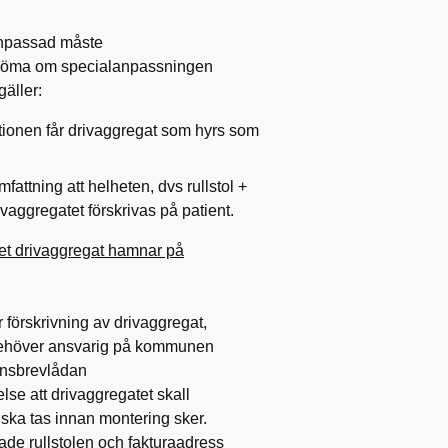
alanpassad måste
bedöma om specialanpassningen
äller:
ionen får drivaggregat som hyrs som
tning att helheten, dvs rullstol +
vaggregatet förskrivas på patient.
ivet drivaggregat hamnar på
r förskrivning av drivaggregat,
 behöver ansvarig på kommunen
onsbrevlådan
se att drivaggregatet skall
ska tas innan montering sker.
de rullstolen och fakturaadress