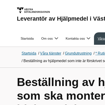
Leverantör av Hjälpmedel i Väs
Startsida
Om oss
Kontakta oss
Våra
Startsida
/
Våra tjänster
/
Grundutrustning
/
* Ruti
/
Beställning av hjälpmedel som inte är förskrivet
Beställning av h
som ska montera