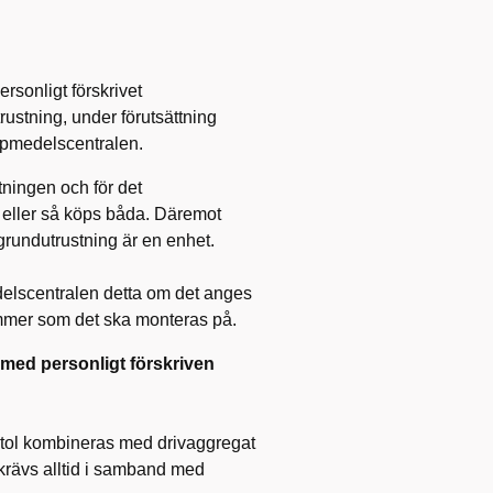
rsonligt förskrivet
ustning, under förutsättning
älpmedelscentralen.
ningen och för det
a eller så köps båda. Däremot
grundutrustning är en enhet.
elscentralen detta om det anges
ummer som det ska monteras på.
med personligt förskriven
lstol kombineras med drivaggregat
 krävs alltid i samband med