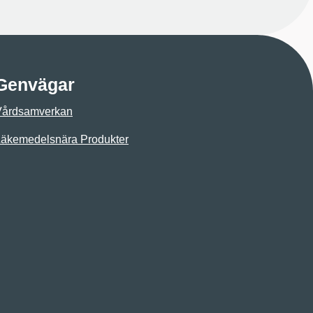
Genvägar
Vårdsamverkan
äkemedelsnära Produkter