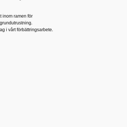
at inom ramen för
grundutrustning.
g i vårt förbättringsarbete.