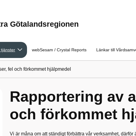
tra Götalandsregionen
 tjänster
webSesam / Crystal Reports
Länkar till Vårdsam
ser, fel och förkommet hjälpmedel
Rapportering av av
och förkommet h
Vi är måna om att ständigt förbättra vår verksamhet, därför är