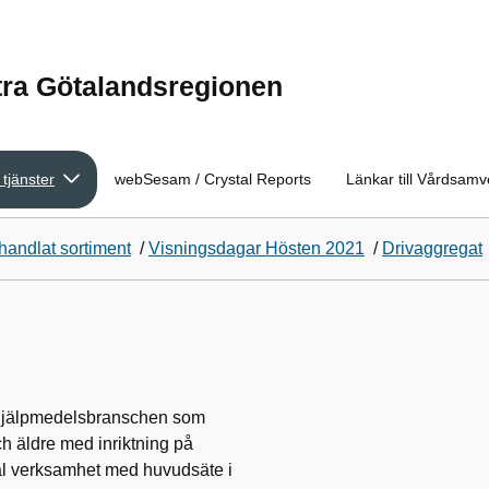
tra Götalandsregionen
 tjänster
webSesam / Crystal Reports
Länkar till Vårdsam
handlat sortiment
/
Visningsdagar Hösten 2021
/
Drivaggregat
m hjälpmedelsbranschen som
ch äldre med inriktning på
obal verksamhet med huvudsäte i