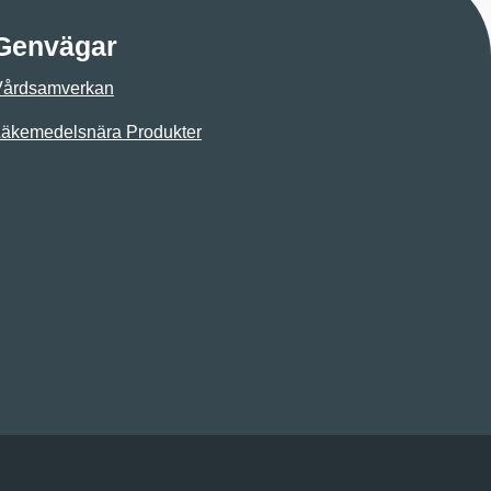
Genvägar
Vårdsamverkan
äkemedelsnära Produkter