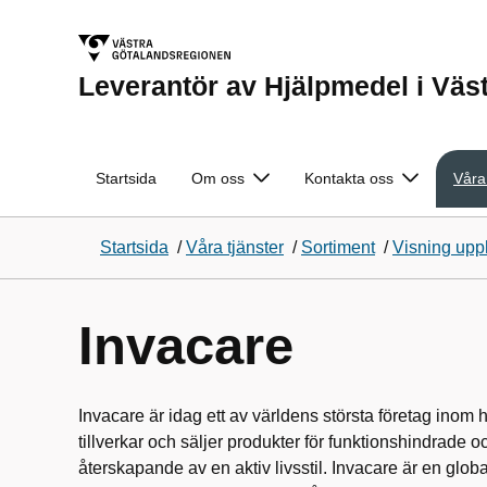
Leverantör av Hjälpmedel i Väs
Startsida
Om oss
Kontakta oss
Våra
Startsida
/
Våra tjänster
/
Sortiment
/
Visning upp
Invacare
Invacare är idag ett av världens största företag ino
tillverkar och säljer produkter för funktionshindrade o
återskapande av en aktiv livsstil. Invacare är en gl