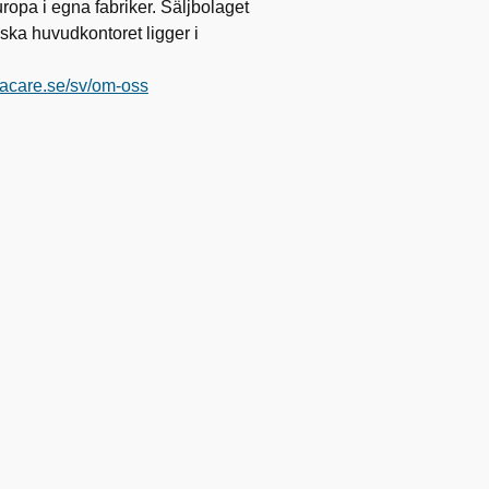
uropa i egna fabriker. Säljbolaget
nska huvudkontoret ligger i
vacare.se/sv/om-oss