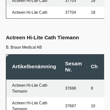
Actreen Hi-Lite Cath
37705
16
4
Actreen Hi-Lite Cath
37704
18
4
Actreen Hi-Lite Cath Tiemann
B. Braun Medical AB
Sesam
Artikelbenämning
Ch
L
Nr.
Actreen Hi-Lite Cath
37698
8
4
Tiemann
Actreen Hi-Lite Cath
37697
10
4
Tiemann