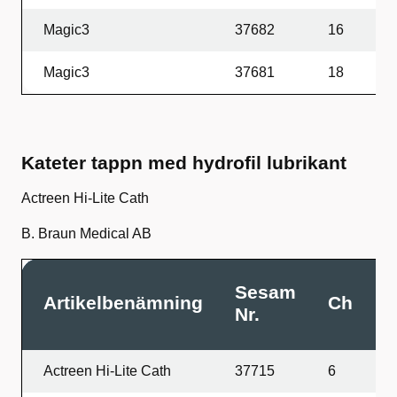
Magic3
37682
16
1
Magic3
37681
18
1
Kateter tappn med hydrofil lubrikant
Actreen Hi-Lite Cath
B. Braun Medical AB
Sesam
Artikelbenämning
Ch
L
Nr.
Actreen Hi-Lite Cath
37715
6
2