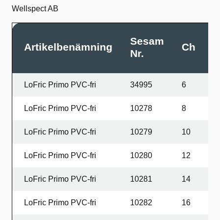
Wellspect AB
Sesam
Artikelbenämning
Ch
L
Nr.
LoFric Primo PVC-fri
34995
6
2
LoFric Primo PVC-fri
10278
8
2
LoFric Primo PVC-fri
10279
10
2
LoFric Primo PVC-fri
10280
12
2
LoFric Primo PVC-fri
10281
14
2
LoFric Primo PVC-fri
10282
16
2