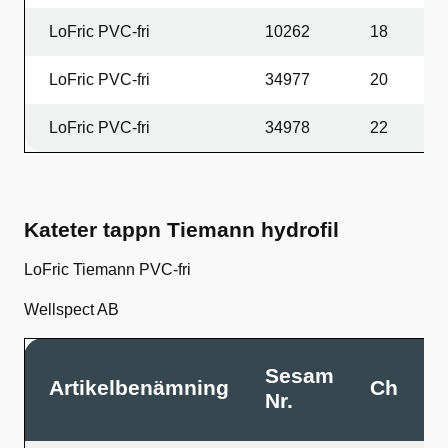
LoFric PVC-fri
10262
18
4
LoFric PVC-fri
34977
20
4
LoFric PVC-fri
34978
22
4
Kateter tappn Tiemann hydrofil
LoFric Tiemann PVC-fri
Wellspect AB
Sesam
Artikelbenämning
Ch
L
Nr.