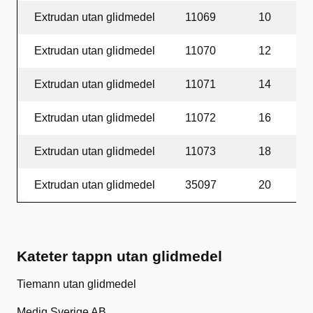
Extrudan utan glidmedel
11069
10
4
Extrudan utan glidmedel
11070
12
4
Extrudan utan glidmedel
11071
14
4
Extrudan utan glidmedel
11072
16
4
Extrudan utan glidmedel
11073
18
4
Extrudan utan glidmedel
35097
20
4
Kateter tappn utan glidmedel
Tiemann utan glidmedel
Mediq Sverige AB