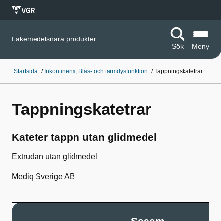
Läkemedelsnära produkter
Sök
Meny
Startsida
/
Inkontinens, Blås- och tarmdysfunktion
/
Tappningskatetrar
Tappningskatetrar
Kateter tappn utan glidmedel
Extrudan utan glidmedel
Mediq Sverige AB
Sesam