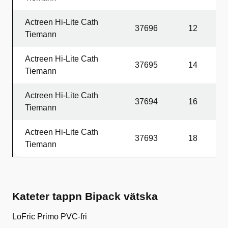
Actreen Hi-Lite Cath
37696
12
4
Tiemann
Actreen Hi-Lite Cath
37695
14
4
Tiemann
Actreen Hi-Lite Cath
37694
16
4
Tiemann
Actreen Hi-Lite Cath
37693
18
4
Tiemann
Kateter tappn Bipack vätska
LoFric Primo PVC-fri