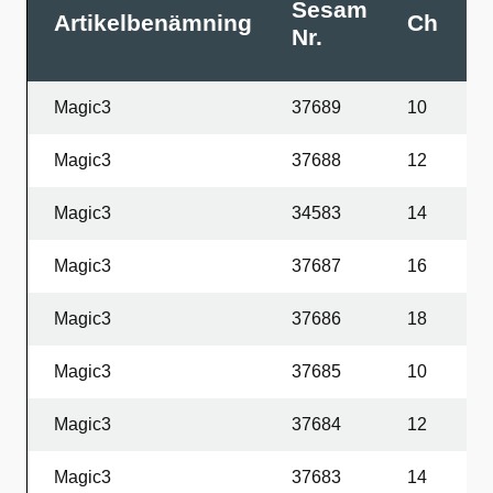
Sesam
Artikelbenämning
Ch
L
Nr.
Magic3
37689
10
4
Magic3
37688
12
4
Magic3
34583
14
4
Magic3
37687
16
4
Magic3
37686
18
4
Magic3
37685
10
1
Magic3
37684
12
1
Magic3
37683
14
1