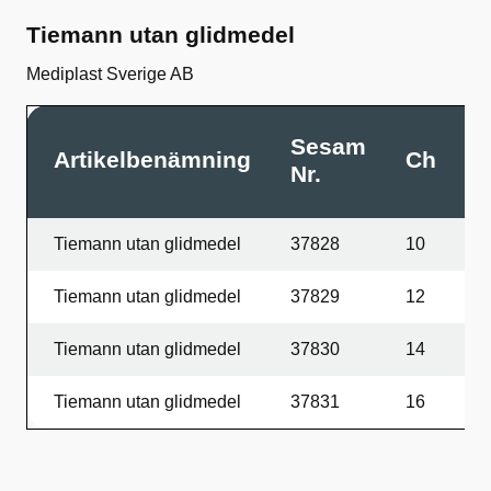
Tiemann utan glidmedel
Mediplast Sverige AB
Sesam
Artikelbenämning
Ch
L
Nr.
Tiemann utan glidmedel
37828
10
4
Tiemann utan glidmedel
37829
12
4
Tiemann utan glidmedel
37830
14
4
Tiemann utan glidmedel
37831
16
4