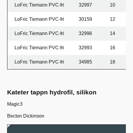
LoFric Tiemann PVC-fri
32997
10
4
LoFric Tiemann PVC-fri
30159
12
4
LoFric Tiemann PVC-fri
32996
14
4
LoFric Tiemann PVC-fri
32993
16
4
LoFric Tiemann PVC-fri
34985
18
4
Kateter tappn hydrofil, silikon
Magic3
Becton Dickinson