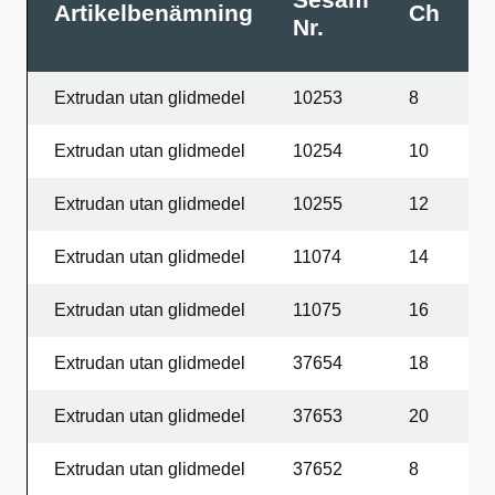
Artikelbenämning
Ch
L
Nr.
Extrudan utan glidmedel
10253
8
1
Extrudan utan glidmedel
10254
10
1
Extrudan utan glidmedel
10255
12
1
Extrudan utan glidmedel
11074
14
1
Extrudan utan glidmedel
11075
16
1
Extrudan utan glidmedel
37654
18
1
Extrudan utan glidmedel
37653
20
1
Extrudan utan glidmedel
37652
8
4