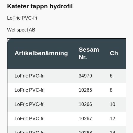
Kateter tappn hydrofil
LoFric PVC-fri
Wellspect AB
Sesam
Artikelbenämning
Ch
L
Nr.
LoFric PVC-fri
34979
6
2
LoFric PVC-fri
10265
8
2
LoFric PVC-fri
10266
10
2
LoFric PVC-fri
10267
12
2
LoFric PVC-fri
10268
14
2