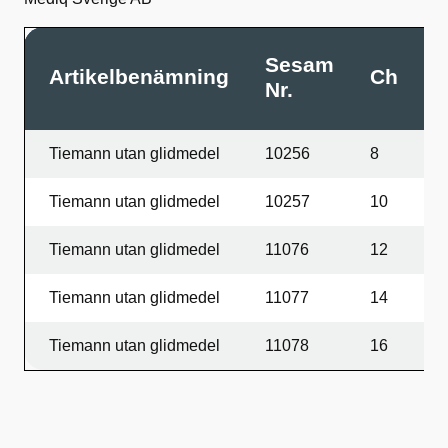
Sesam
Artikelbenämning
Ch
L
Nr.
Tiemann utan glidmedel
10256
8
4
Tiemann utan glidmedel
10257
10
4
Tiemann utan glidmedel
11076
12
4
Tiemann utan glidmedel
11077
14
4
Tiemann utan glidmedel
11078
16
4