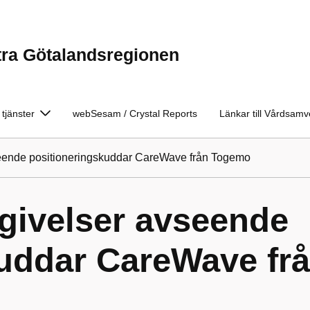
tra Götalandsregionen
 tjänster
webSesam / Crystal Reports
Länkar till Vårdsam
eende positioneringskuddar CareWave från Togemo
givelser avseende
kuddar CareWave fr