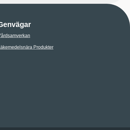
Genvägar
Vårdsamverkan
äkemedelsnära Produkter