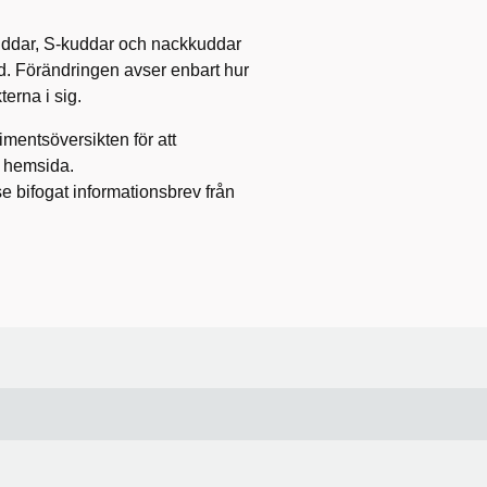
uddar, S‑kuddar och nackkuddar
d. Förändringen avser enbart hur
erna i sig.
mentsöversikten för att
 hemsida.
se bifogat informationsbrev från