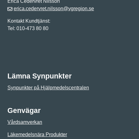
Erica Cedervret Nilsson
erica.cedervret.nilsson@vgregion.se
Kontakt Kundtjänst:
Tel: 010-473 80 80
Lämna Synpunkter
Synpunkter på Hjälpmedelscentralen
Genvägar
Vårdsamverkan
Läkemedelsnära Produkter