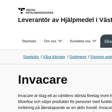
Leverantör av Hjälpmedel i Väs
Startsida
Om oss
Kontakta oss
Våra
Startsida
/
Våra tjänster
/
Sortiment
/
Visning upp
Invacare
Invacare är idag ett av världens största företag ino
tillverkar och säljer produkter för personer med funkt
inriktning på återskapande av en aktiv livsstil. Inva