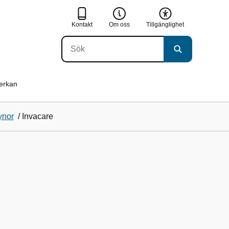
Kontakt
Om oss
Tillgänglighet
verkan
ynor
/
Invacare