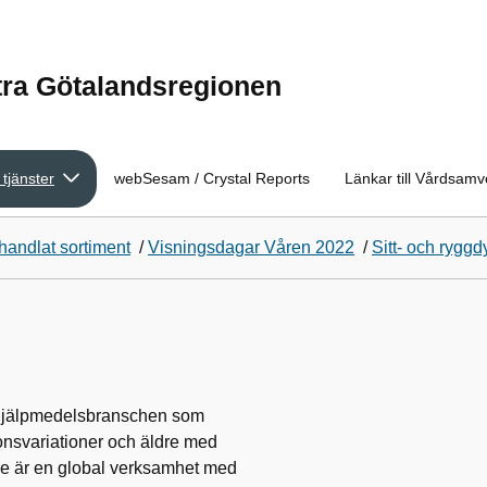
tra Götalandsregionen
 tjänster
webSesam / Crystal Reports
Länkar till Vårdsam
handlat sortiment
/
Visningsdagar Våren 2022
/
Sitt- och ryggd
m hjälpmedelsbranschen som
ionsvariationer och äldre med
care är en global verksamhet med