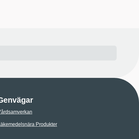
Genvägar
Vårdsamverkan
äkemedelsnära Produkter