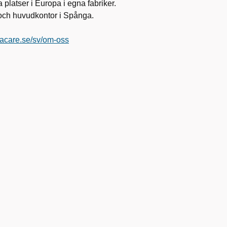
 platser i Europa i egna fabriker.
a och huvudkontor i Spånga.
vacare.se/sv/om-oss