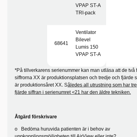
VPAP ST-A
TRI-pack
Ventilator
Bilevel
68641
Lumis 150
VPAP ST-A
*På tillverkarens serienummer kan man utläsa att de två 
siffrorna XX är produktionsplatsen och tredje och fjärde s
är produktionsåret XX. S
åledes all utrustning som har tr
fjärde siffran i serienumret <21 har den äldre tekniken.
Åtgärd förskrivare
o Bedöma huruvida patienten är i behov av
uppkopplingsmöjligheten till AirView eller inte?