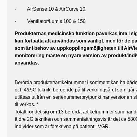
· AirSense 10 & AirCurve 10
· Ventilator/Lumis 100 & 150
Produkternas medicinska funktion påverkas inte i sig
kan fortsätta att användas som vanligt,
men
för de pa
som är i behov av uppkopplingsmöjligheten till AirVi
monitorering måste en nyare version av produkt/indi
användas.
Berörda produkter/artikelnummer i sortiment kan ha båd
och 4&5G teknik, beroende på tillverkningsåret som går a
utläsas utifrån en serienummerbrytpunkt när versionen s
tillverkas. *
Totalt rör det sig om 13 berörda artikelnummer som har 
äldre 2G tekniken och sammanfattningsvis är det ca 580
individer som är förskrivna på patient i VGR.