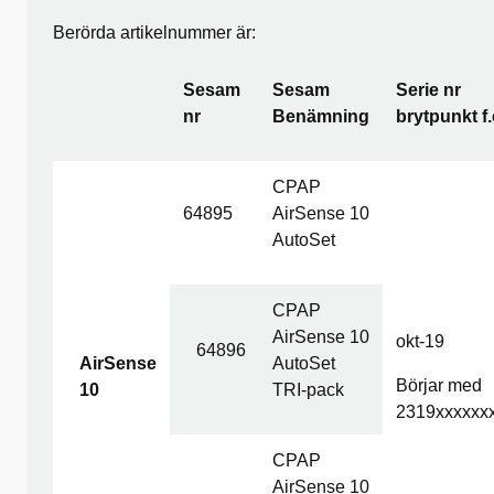
Berörda artikelnummer är:
Sesam
Sesam
Serie nr
nr
Benämning
brytpunkt f
CPAP
64895
AirSense 10
AutoSet
CPAP
AirSense 10
okt-19
64896
AirSense
AutoSet
Börjar med
10
TRI-pack
2319xxxxxx
CPAP
AirSense 10