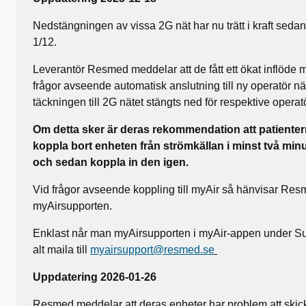
Nedstängningen av vissa 2G nät har nu trätt i kraft seda
1/12.
Leverantör Resmed meddelar att de fått ett ökat inflöde 
frågor avseende automatisk anslutning till ny operatör nä
täckningen till 2G nätet stängts ned för respektive operatö
Om detta sker är deras rekommendation att patiente
koppla bort enheten från strömkällan i minst två min
och sedan koppla in den igen.
Vid frågor avseende koppling till myAir så hänvisar Resm
myAirsupporten.
Enklast når man myAirsupporten i myAir-appen under S
alt maila till
myairsupport@resmed.se
Uppdatering 2026-01-26
Resmed meddelar att deras enheter har problem att skic