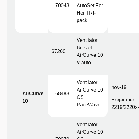
70043
AutoSet For
Her TRI-
pack
Ventilator
Bilevel
67200
AirCurve 10
V auto
Ventilator
nov-19
AirCurve 10
AirCurve
68488
CS
Börjar med
10
PaceWave
2219/2220x
Ventilator
AirCurve 10