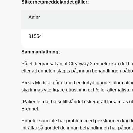
Säkerhetsmeddelandet gäller:
Art nr
81554
Sammanfattning:
På ett begränsat antal Clearway 2-enheter kan det h
efter att enheten slagits på, innan behandlingen påbö
Breas Medical går ut med en förtydligande information
ska finnas ytterligare utrustning och/eller alternativa 
-Patienter där hälsotillståndet riskerar att försämras u
E-enhet.
Enheter som inte har problem med pekskärmen kan fo
inträffar så gör det de innan behandlingen har påbörja