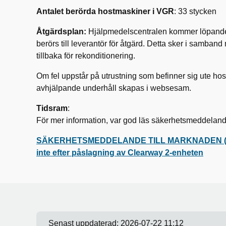
Antalet berörda hostmaskiner i VGR
: 33 stycken
Åtgärdsplan:
Hjälpmedelscentralen kommer löpande 
berörs till leverantör för åtgärd. Detta sker i samba
tillbaka för rekonditionering.
Om fel uppstår på utrustning som befinner sig ute hos
avhjälpande underhåll skapas i websesam.
Tidsram
:
För mer information, var god läs säkerhetsmeddelande
SÄKERHETSMEDDELANDE TILL MARKNADEN (FSN
inte efter påslagning av Clearway 2-enheten
Senast uppdaterad:
2026-07-22 11:12