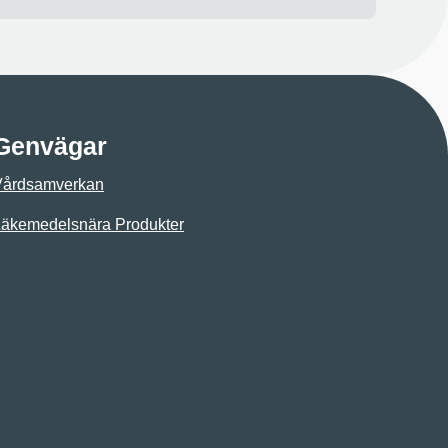
Genvägar
Vårdsamverkan
äkemedelsnära Produkter