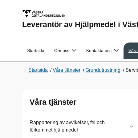
Leverantör av Hjälpmedel i Väs
Startsida
Om oss
Kontakta oss
Våra
Startsida
/
Våra tjänster
/
Grundutrustning
/
Servi
Våra tjänster
Rapportering av avvikelser, fel och
förkommet hjälpmedel