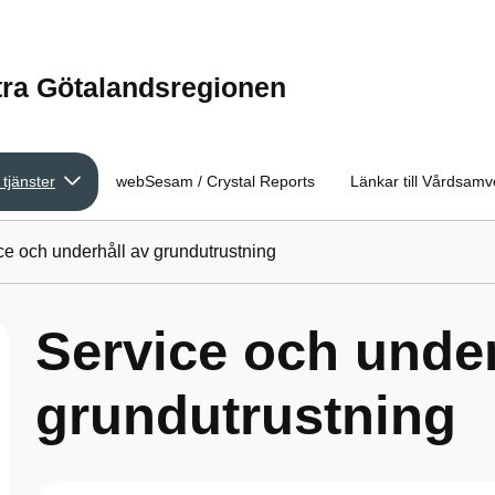
tra Götalandsregionen
 tjänster
webSesam / Crystal Reports
Länkar till Vårdsam
ce och underhåll av grundutrustning
Service och under
grundutrustning