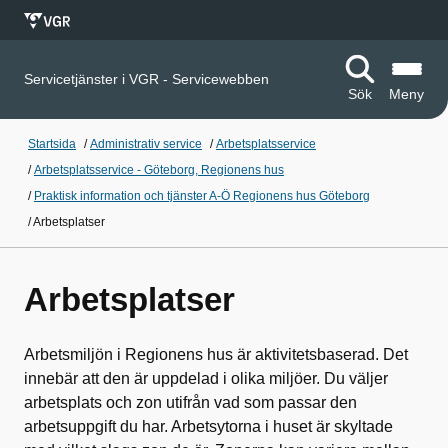
Servicetjänster i VGR - Servicewebben
Sök
Meny
Startsida
/
Administrativ service
/
Arbetsplatsservice
/
Arbetsplatsservice - Göteborg, Regionens hus
/
Praktisk information och tjänster A-Ö Regionens hus Göteborg
/
Arbetsplatser
Arbetsplatser
Arbetsmiljön i Regionens hus är aktivitetsbaserad. Det
innebär att den är uppdelad i olika miljöer. Du väljer
arbetsplats och zon utifrån vad som passar den
arbetsuppgift du har. Arbetsytorna i huset är skyltade