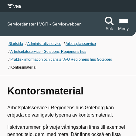
Servicetjänster i VGR - Servicewebben
Sök
Meny
Startsida
/
Administrativ service
/
Arbetsplatsservice
/
Arbetsplatsservice - Göteborg, Regionens hus
/
Praktisk information och tjänster A-Ö Regionens hus Göteborg
/
Kontorsmaterial
Kontorsmaterial
Arbetsplatsservice i Regionens hus Göteborg kan
erbjuda de vanligaste typerna av kontorsmaterial.
I skrivarrummen på varje våningsplan finns till exempel
pennor, tejp, gem, med mera. Där finns också en lista