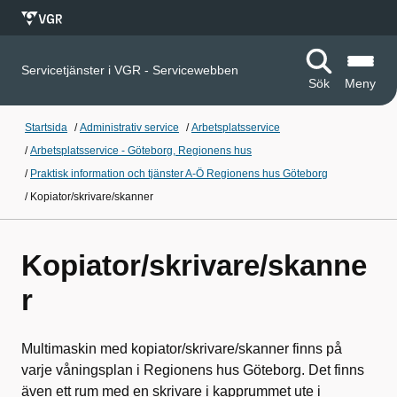
Servicetjänster i VGR - Servicewebben
Sök
Meny
Startsida
/
Administrativ service
/
Arbetsplatsservice
/
Arbetsplatsservice - Göteborg, Regionens hus
/
Praktisk information och tjänster A-Ö Regionens hus Göteborg
/
Kopiator/skrivare/skanner
Kopiator/skrivare/skanne
r
Multimaskin med kopiator/skrivare/skanner finns på
varje våningsplan i Regionens hus Göteborg. Det finns
även ett rum med en skrivare i kapprummet ute i