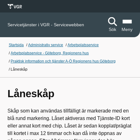
Servicetjänster i VGR - Servicewebben
Sök
Meny
Startsida
/
Administrativ service
/
Arbetsplatsservice
/
Arbetsplatsservice - Göteborg, Regionens hus
/
Praktisk information och tjänster A-Ö Regionens hus Göteborg
/
Låneskåp
Låneskåp
Skåp som kan användas tillfälligt är markerade med en
blå rund markering. Låset aktiveras med Tjänste-ID kort
eller annat kort med chip. Låset är sedan kopplat/präglat
till kortet i max 12 timmar och kan då inte öppnas av