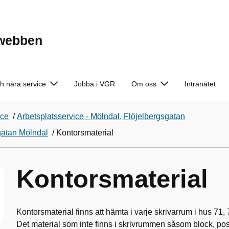
ewebben
h nära service
Jobba i VGR
Om oss
Intranätet
ice
/
Arbetsplatsservice - Mölndal, Flöjelbergsgatan
sgatan Mölndal
/
Kontorsmaterial
Kontorsmaterial
Kontorsmaterial finns att hämta i varje skrivarrum i hus 71,
Det material som inte finns i skrivrummen såsom block, post