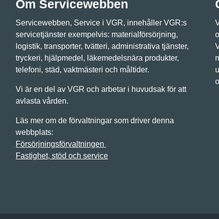
Om Servicewebben
Servicewebben, Service i VGR, innehåller VGR:s
V
servicetjänster exempelvis: materialförsörjning,
o
logistik, transporter, tvätteri, administrativa tjänster,
V
tryckeri, hjälpmedel, läkemedelsnära produkter,
m
telefoni, städ, vaktmästeri och måltider.
u
o
Vi är en del av VGR och arbetar i huvudsak för att
avlasta vården.
Läs mer om de förvaltningar som driver denna
webbplats:
Försörjningsförvaltningen
Fastighet, stöd och service