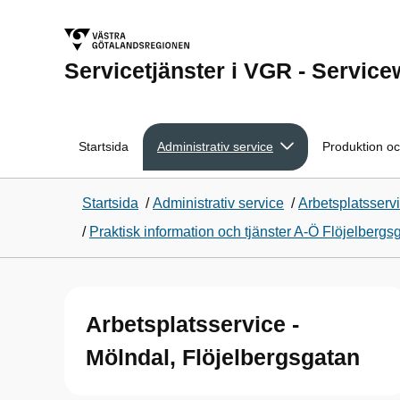
Servicetjänster i VGR - Servic
Startsida
Administrativ service
Produktion oc
Startsida
/
Administrativ service
/
Arbetsplatsserv
/
Praktisk information och tjänster A-Ö Flöjelberg
Arbetsplatsservice -
Mölndal, Flöjelbergsgatan