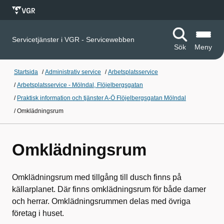
Servicetjänster i VGR - Servicewebben
Sök
Meny
Startsida
/
Administrativ service
/
Arbetsplatsservice
/
Arbetsplatsservice - Mölndal, Flöjelbergsgatan
/
Praktisk information och tjänster A-Ö Flöjelbergsgatan Mölndal
/
Omklädningsrum
Omklädningsrum
Omklädningsrum med tillgång till dusch finns på
källarplanet. Där finns omklädningsrum för både damer
och herrar. Omklädningsrummen delas med övriga
företag i huset.