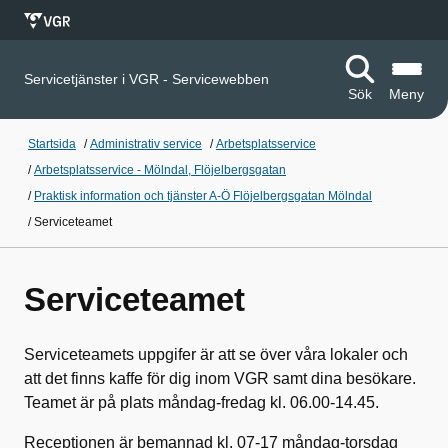
Servicetjänster i VGR - Servicewebben
Sök
Meny
Startsida
/
Administrativ service
/
Arbetsplatsservice
/
Arbetsplatsservice - Mölndal, Flöjelbergsgatan
/
Praktisk information och tjänster A-Ö Flöjelbergsgatan Mölndal
/
Serviceteamet
Serviceteamet
Serviceteamets uppgifer är att se över våra lokaler och
att det finns kaffe för dig inom VGR samt dina besökare.
Teamet är på plats måndag-fredag kl. 06.00-14.45.
Receptionen är bemannad kl. 07-17 måndag-torsdag