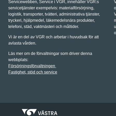
Servicewebben, Service i VGR, innehåller VGR:s
V
servicetjänster exempelvis: materialförsörjning,
o
logistik, transporter, tvätteri, administrativa tjänster,
V
tryckeri, hjälpmedel, läkemedelsnära produkter,
m
telefoni, städ, vaktmästeri och måltider.
u
o
Vi är en del av VGR och arbetar i huvudsak för att
avlasta vården.
Läs mer om de förvaltningar som driver denna
webbplats:
Försörjningsförvaltningen
Fastighet, stöd och service