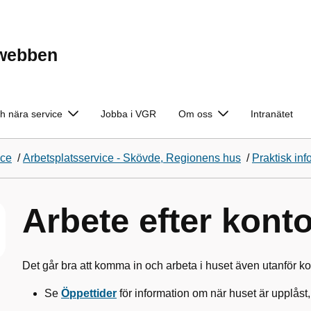
ewebben
h nära service
Jobba i VGR
Om oss
Intranätet
ice
/
Arbetsplatsservice - Skövde, Regionens hus
/
Praktisk inf
Arbete efter konto
Det går bra att komma in och arbeta i huset även utanför ko
Se
Öppettider
för information om när huset är upplåst