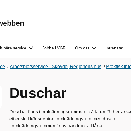
ewebben
h nära service
Jobba i VGR
Om oss
Intranätet
ice
/
Arbetsplatsservice - Skövde, Regionens hus
/
Praktisk inf
Duschar
Duschar finns i omklädningsrummen i källaren för herrar s
ett enskilt könsneutralt omklädningsrum med dusch.
I omklädningsrummen finns handduk att låna.