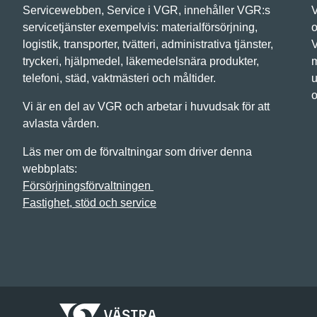
Servicewebben, Service i VGR, innehåller VGR:s
V
servicetjänster exempelvis: materialförsörjning,
o
logistik, transporter, tvätteri, administrativa tjänster,
V
tryckeri, hjälpmedel, läkemedelsnära produkter,
m
telefoni, städ, vaktmästeri och måltider.
u
o
Vi är en del av VGR och arbetar i huvudsak för att
avlasta vården.
Läs mer om de förvaltningar som driver denna
webbplats:
Försörjningsförvaltningen
Fastighet, stöd och service