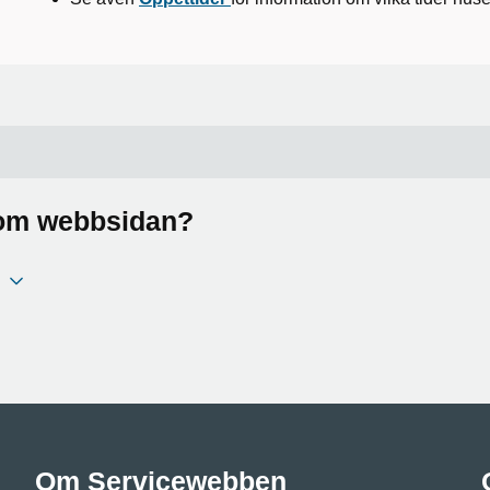
a om webbsidan?
Om Servicewebben