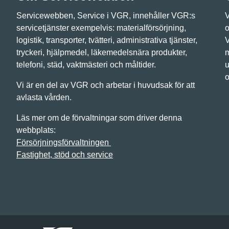
Servicewebben, Service i VGR, innehåller VGR:s
V
servicetjänster exempelvis: materialförsörjning,
o
logistik, transporter, tvätteri, administrativa tjänster,
V
tryckeri, hjälpmedel, läkemedelsnära produkter,
m
telefoni, städ, vaktmästeri och måltider.
u
o
Vi är en del av VGR och arbetar i huvudsak för att
avlasta vården.
Läs mer om de förvaltningar som driver denna
webbplats:
Försörjningsförvaltningen
Fastighet, stöd och service