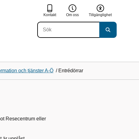
Kontakt
Om oss
Tillgänglighet
ormation och tjänster A-Ö
/
Entrédörrar
ot Resecentrum eller
t är upplåst