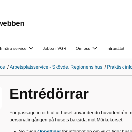
ewebben
h nära service
Jobba i VGR
Om oss
Intranätet
ice
/
Arbetsplatsservice - Skövde, Regionens hus
/
Praktisk inf
Entrédörrar
För passage in och ut ur huset använder du huvudentrén m
personalingången på husets baksida mot Mörkekorset.
Se även
Öppettider
för information om vilka tider huse