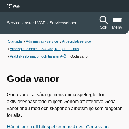
Servicetjänster i VGR - Servicewebben
Sök
Meny
Startsida
/
Administrativ service
/
Arbetsplatsservice
/
Arbetsplatsservice - Skövde, Regionens hus
/
Praktisk information och tjänster A-Ö
/
Goda vanor
Goda vanor
Goda vanor är våra gemensamma spelregler för
aktivitetesbaserade miljöer. Genom att efterleva Goda
vanor är du med och skapar en arbetsmiljö som fungerar
för alla.
Här hittar du ett bildspel som beskriver Goda vanor