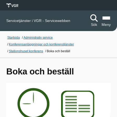
Servicetjänster i VGR - Servicewebben
Sök
Meny
Startsida
/
Administrativ service
/
Konferensanläggningar och konferenstjänster
/
Stationshuset konferens
/
Boka och beställ
Boka och beställ