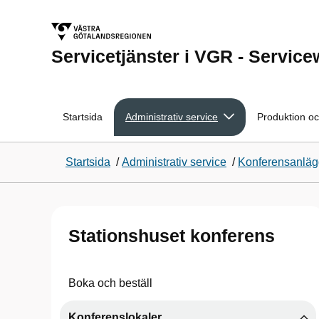
Servicetjänster i VGR - Servic
Startsida
Administrativ service
Produktion oc
Startsida
/
Administrativ service
/
Konferensanlägg
Stationshuset konferens
Boka och beställ
Konferenslokaler