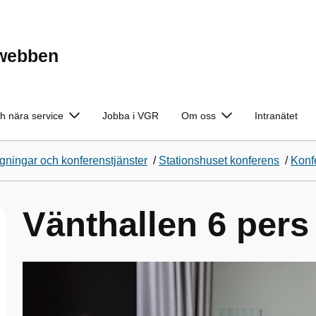
ewebben
h nära service
Jobba i VGR
Om oss
Intranätet
ningar och konferenstjänster
/
Stationshuset konferens
/
Konf
Vänthallen 6 pers