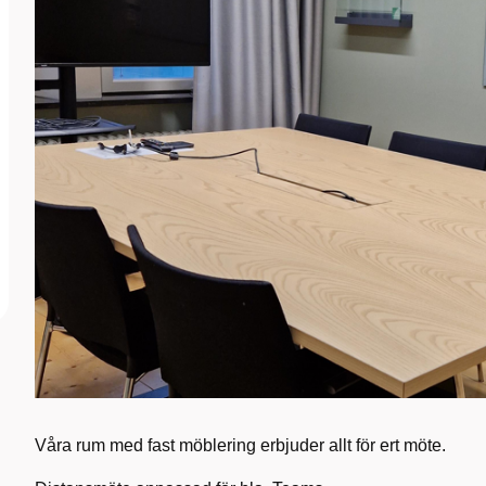
Våra rum med fast möblering erbjuder allt för ert möte.