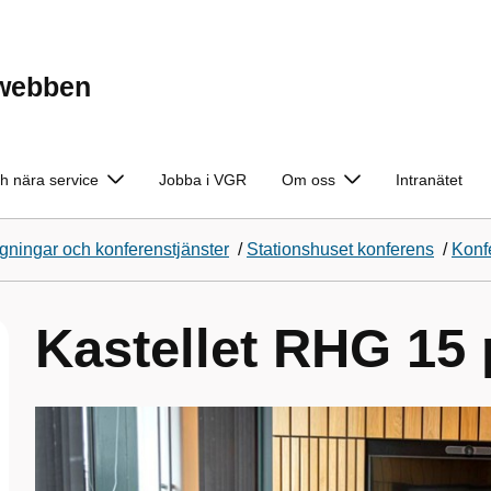
ewebben
h nära service
Jobba i VGR
Om oss
Intranätet
ningar och konferenstjänster
/
Stationshuset konferens
/
Konf
Kastellet RHG 15 