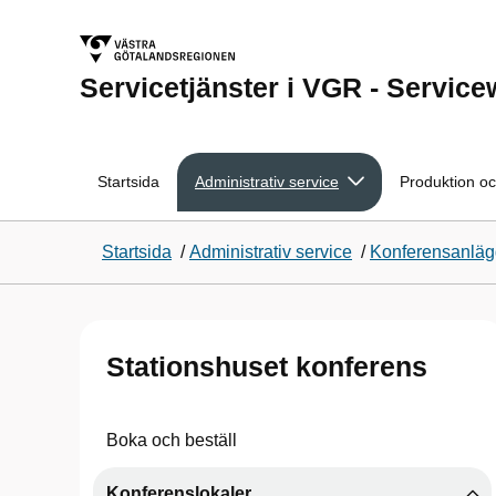
Servicetjänster i VGR - Servic
Startsida
Administrativ service
Produktion oc
Startsida
/
Administrativ service
/
Konferensanlägg
Stationshuset konferens
Boka och beställ
Konferenslokaler