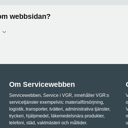
a om webbsidan?
Om Servicewebben
Servicewebben, Service i VGR, innehåller VGR:s
V
servicetjänster exempelvis: materialförsörjning,
o
logistik, transporter, tvätteri, administrativa tjänster,
V
tryckeri, hjälpmedel, läkemedelsnära produkter,
m
telefoni, städ, vaktmästeri och måltider.
u