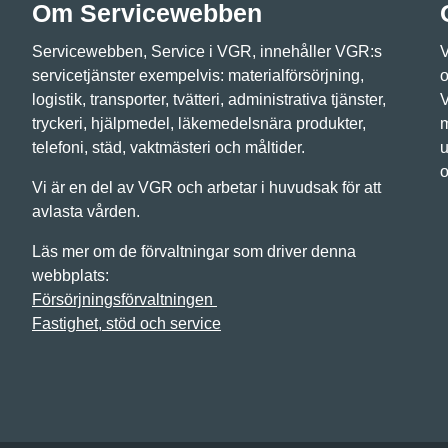
Om Servicewebben
Servicewebben, Service i VGR, innehåller VGR:s
V
servicetjänster exempelvis: materialförsörjning,
o
logistik, transporter, tvätteri, administrativa tjänster,
V
tryckeri, hjälpmedel, läkemedelsnära produkter,
m
telefoni, städ, vaktmästeri och måltider.
u
o
Vi är en del av VGR och arbetar i huvudsak för att
avlasta vården.
Läs mer om de förvaltningar som driver denna
webbplats:
Försörjningsförvaltningen
Fastighet, stöd och service