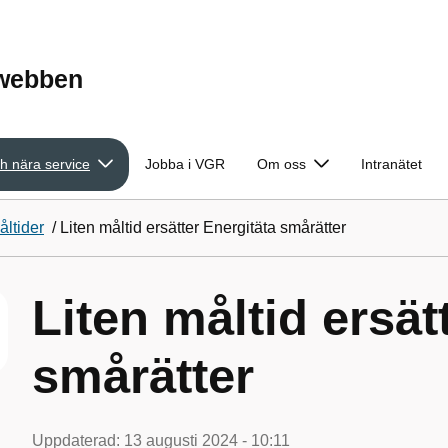
ewebben
h nära service
Jobba i VGR
Om oss
Intranätet
åltider
/
Liten måltid ersätter Energitäta smårätter
Liten måltid ersät
smårätter
Uppdaterad:
13 augusti 2024 - 10:11