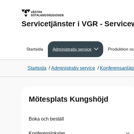
Servicetjänster i VGR - Servic
Startsida
Administrativ service
Produktion oc
Startsida
/
Administrativ service
/
Konferensanlägg
Mötesplats Kungshöjd
Boka och beställ
Konferenslokaler