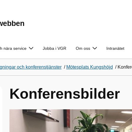
ewebben
h nära service
Jobba i VGR
Om oss
Intranätet
ningar och konferenstjänster
/
Mötesplats Kungshöjd
/
Konfer
Konferensbilder