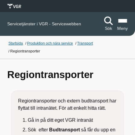
Servicetjänster i VGR - Servicewebben
Sök
Meny
Startsida
/
Produktion och nära service
/
Transport
/
Regiontransporter
Regiontransporter
Regiontransporter och extern budtransport har
flyttat till intranätet. För att enkelt hitta rätt.
Gå in på ditt eget VGR intranät
Sök efter
Budtransport
så får du upp en