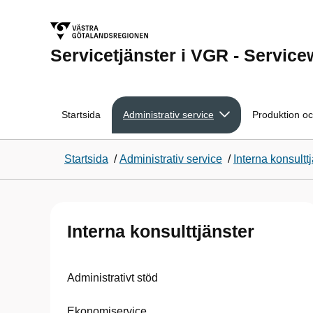
Servicetjänster i VGR - Servic
Startsida
Administrativ service
Produktion oc
Startsida
/
Administrativ service
/
Interna konsultt
Interna konsulttjänster
Administrativt stöd​
Ekonomiservice