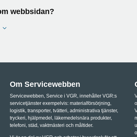
a om webbsidan?
Om Servicewebben
Servicewebben, Service i VGR, innehåller VGR:s
V
servicetjänster exempelvis: materialförsörjning,
o
logistik, transporter, tvätteri, administrativa tjänster,
V
tryckeri, hjälpmedel, läkemedelsnära produkter,
m
telefoni, städ, vaktmästeri och måltider.
u
o