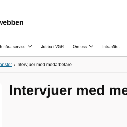
ewebben
h nära service
Jobba i VGR
Om oss
Intranätet
jänster
/
Intervjuer med medarbetare
Intervjuer med m