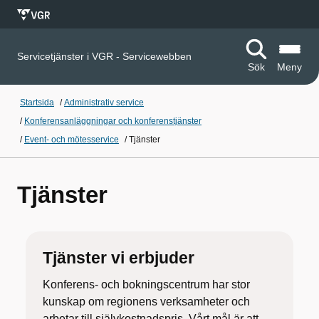
Servicetjänster i VGR - Servicewebben
Sök
Meny
Startsida
/
Administrativ service
/
Konferensanläggningar och konferenstjänster
/
Event- och mötesservice
/
Tjänster
Tjänster
Tjänster vi erbjuder
Konferens- och bokningscentrum har stor
kunskap om regionens verksamheter och
arbetar till självkostnadspris. Vårt mål är att