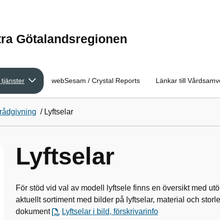
tra Götalandsregionen
 tjänster
webSesam / Crystal Reports
Länkar till Vårdsam
 rådgivning
/
Lyftselar
Lyftselar
För stöd vid val av modell lyftsele finns en översikt med ut
aktuellt sortiment med bilder på lyftselar, material och storl
dokument
Lyftselar i bild, förskrivarinfo