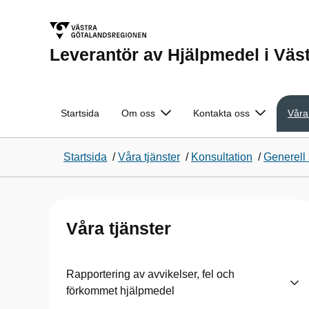
Leverantör av Hjälpmedel i Väs
Startsida
Om oss
Kontakta oss
Våra
Startsida
/
Våra tjänster
/
Konsultation
/
Generell
Våra tjänster
Rapportering av avvikelser, fel och
förkommet hjälpmedel