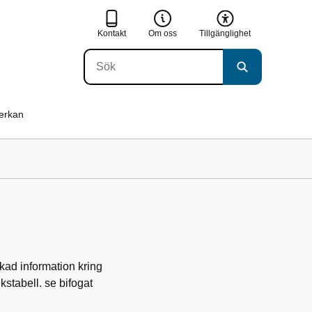
Kontakt
Om oss
Tillgänglighet
verkan
ökad information kring
ekstabell. se bifogat