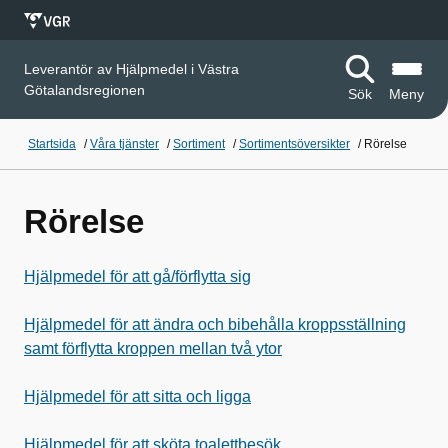
Leverantör av Hjälpmedel i Västra
Götalandsregionen
Sök
Meny
Startsida
/
Våra tjänster
/
Sortiment
/
Sortimentsöversikter
/
Rörelse
Rörelse
Hjälpmedel för att gå/förflytta sig
Hjälpmedel för att ändra och bibehålla kroppsställning
samt förflytta kroppen mellan två ytor
Hjälpmedel för att sitta och ligga
Hjälpmedel för att sköta toalettbesök