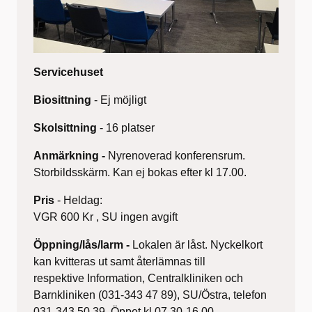
Servicehuset
Biosittning
- Ej möjligt
Skolsittning
- 16 platser
Anmärkning -
Nyrenoverad konferensrum.
Storbildsskärm. Kan ej bokas efter kl 17.00.
Pris
- Heldag:
VGR 600 Kr , SU ingen avgift
Öppning/lås/larm -
Lokalen är låst. Nyckelkort
kan kvitteras ut samt återlämnas till
respektive Information, Centralkliniken och
Barnkliniken (031-343 47 89), SU/Östra, telefon
031-343 50 39. Öppet kl 07.30-16.00.