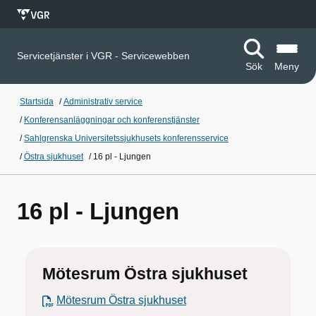
Servicetjänster i VGR - Servicewebben
Sök
Meny
Startsida
/
Administrativ service
/
Konferensanläggningar och konferenstjänster
/
Sahlgrenska Universitetssjukhusets konferensservice
/
Östra sjukhuset
/
16 pl - Ljungen
16 pl - Ljungen
Mötesrum Östra sjukhuset
Mötesrum Östra sjukhuset