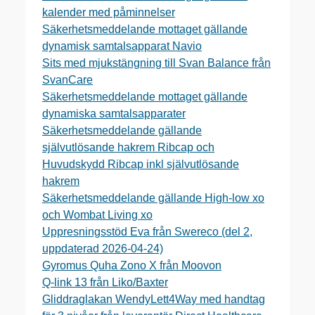
kalender med påminnelser
Säkerhetsmeddelande mottaget gällande
dynamisk samtalsapparat Navio
Sits med mjukstängning till Svan Balance från
SvanCare
Säkerhetsmeddelande mottaget gällande
dynamiska samtalsapparater
Säkerhetsmeddelande gällande
självutlösande hakrem Ribcap och
Huvudskydd Ribcap inkl självutlösande
hakrem
Säkerhetsmeddelande gällande High-low xo
och Wombat Living xo
Uppresningsstöd Eva från Swereco (del 2,
uppdaterad 2026-04-24)
Gyromus Quha Zono X från Moovon
Q-link 13 från Liko/Baxter
Gliddraglakan WendyLett4Way med handtag