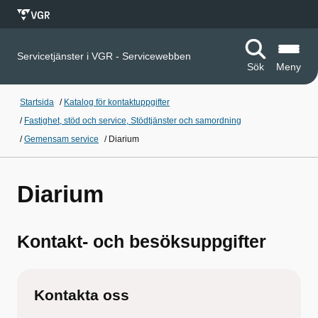
Servicetjänster i VGR - Servicewebben
Sök
Meny
Startsida
/
Katalog för kontaktuppgifter
/
Fastighet, stöd och service, Stödtjänster och samordning
/
Gemensam service
/
Diarium
Diarium
Kontakt- och besöksuppgifter
Kontakta oss