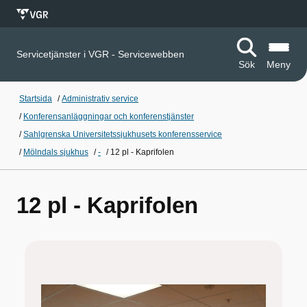
Servicetjänster i VGR - Servicewebben
Sök
Meny
Startsida
/
Administrativ service
/
Konferensanläggningar och konferenstjänster
/
Sahlgrenska Universitetssjukhusets konferensservice
/
Mölndals sjukhus
/
-
/
12 pl - Kaprifolen
12 pl - Kaprifolen